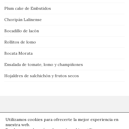
Plum cake de Embutidos
Choripán Lalinense
Bocadillo de lacón
Rollitos de lomo
Bocata Morata
Ensalada de tomate, lomo y champiñones
Hojaldres de salchichón y frutos secos
www.embutidoslalinense.com Tema por
Colorlib
Funciona con
Utilizamos cookies para ofrecerte la mejor experiencia en
WordPress
nuestra web.